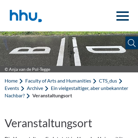
Jump to content
Jump to search
© Anja van de Pol-Tegge
Home
Faculty of Arts and Humanities
CTS_dus
Events
Archive
Ein vielgestaltiger, aber unbekannter
Nachbar?
Veranstaltungsort
Veranstaltungsort