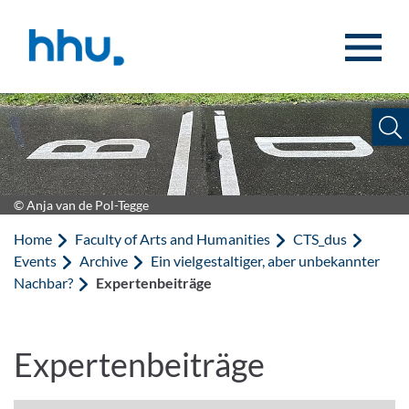
Jump to content
Jump to search
© Anja van de Pol-Tegge
Home
Faculty of Arts and Humanities
CTS_dus
Events
Archive
Ein vielgestaltiger, aber unbekannter
Nachbar?
Expertenbeiträge
Expertenbeiträge