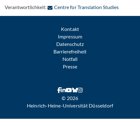
: Per E-Ma
Verantwortlichkeit:
Centre for Translation Studies
Kontakt
Impressum
Datenschutz
Barrierefreiheit
Notfall
Presse
© 2026
Heinrich-Heine-Universität Düsseldorf